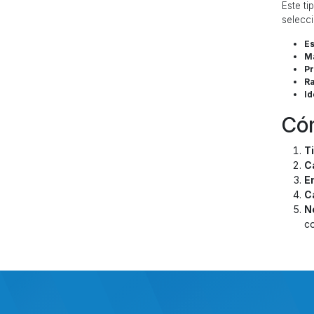
Este t
selecci
Es
Ma
Pr
R
Id
Cóm
T
C
E
C
N
co