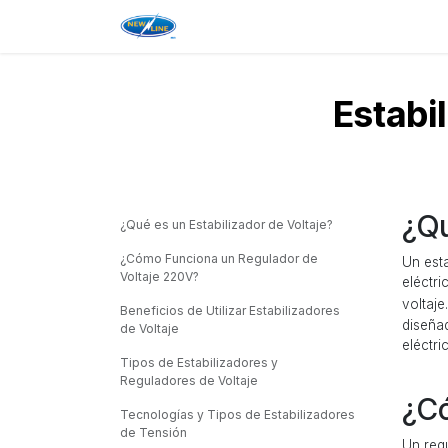
Ir al contenido
Inicio
Reguladores de Voltaje
Sup
Estabi
¿Qu
¿Qué es un Estabilizador de Voltaje?
¿Cómo Funciona un Regulador de
Un esta
Voltaje 220V?
eléctr
voltaj
Beneficios de Utilizar Estabilizadores
diseña
de Voltaje
eléctri
Tipos de Estabilizadores y
Reguladores de Voltaje
¿Có
Tecnologías y Tipos de Estabilizadores
de Tensión
Un regu