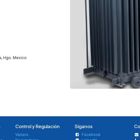
a, Hgo. Mexico
s
Control y Regulación
Síganos
Co
Variacs
Facebook