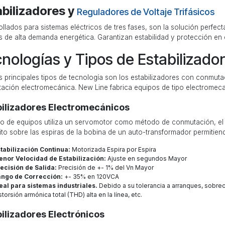
abilizadores y
Reguladores de Voltaje Trifásicos
llados para sistemas eléctricos de tres fases, son la solución perfect
s de alta demanda energética. Garantizan estabilidad y protección en
nologías y Tipos de Estabilizado
 principales tipos de tecnología son los estabilizadores con conmuta
ación electromecánica. New Line fabrica equipos de tipo electromeca
bilizadores Electromecánicos
ipo de equipos utiliza un servomotor como método de conmutación, el 
ito sobre las espiras de la bobina de un auto-transformador permitiend
tabilización Continua:
Motorizada Espira por Espira
nor Velocidad de Estabilización:
Ajuste en segundos Mayor
ecisión de Salida:
Precisión de +- 1% del Vn Mayor
ango de Corrección:
+- 35% en 120VCA
eal para sistemas industriales.
Debido a su tolerancia a arranques, sobre
storsión armónica total (THD) alta en la línea, etc.​
ilizadores Electrónicos