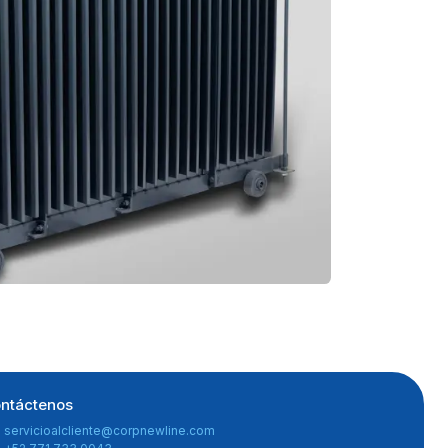
ntáctenos
servicioalcliente@corpnewline.com