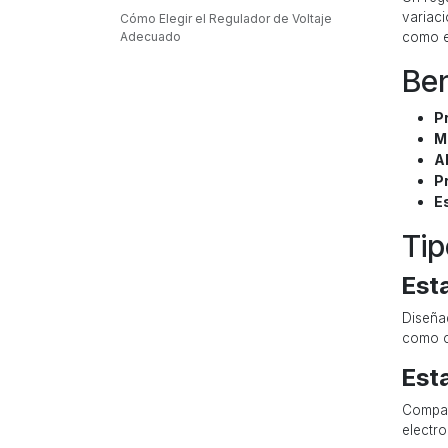
variaci
Cómo Elegir el Regulador de Voltaje
Adecuado
como e
Ben
P
M
A
Pr
E
Tip
Est
Diseña
como c
Est
Compat
electr