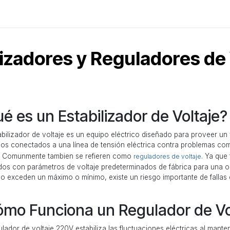
resores de Picos
Variacs
Aplicaciones
Nosotros
lizadores y Reguladores de 
é es un Estabilizador de Voltaje?
bilizador de voltaje es un equipo eléctrico diseñado para proveer un v
icos conectados a una línea de tensión eléctrica contra problemas com
e. Comunmente tambien se refieren como
. Ya que
reguladores de voltaje
dos con parámetros de voltaje predeterminados de fábrica para una op
co exceden un máximo o mínimo, existe un riesgo importante de fallas 
mo Funciona un Regulador de Vo
lador de voltaje 220V estabiliza las fluctuaciones eléctricas al mante