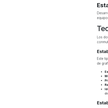
Est
Desarro
equipo
Tec
Los dos
conmut
Esta
Este t
de graf
Es
Me
Pr
R
Id
di
Estab