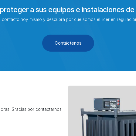
a proteger a sus equipos e instalaciones de
contacto hoy mismo y descubra por que somos el lider en regulación
Contáctenos
oras. Gracias por contactarnos.