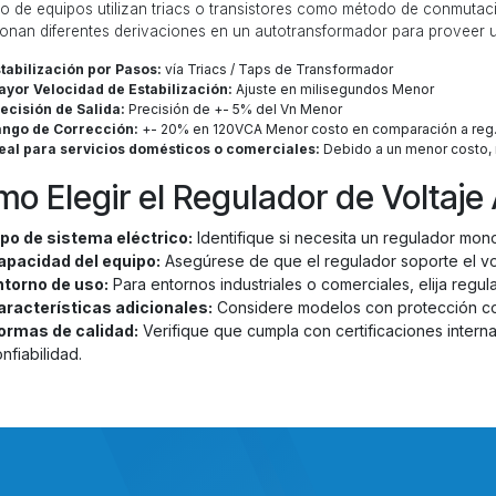
ipo de equipos utilizan triacs o transistores como método de conmuta
onan diferentes derivaciones en un autotransformador para proveer un
tabilización por Pasos:
vía Triacs / Taps de Transformador
yor Velocidad de Estabilización:
Ajuste en milisegundos Menor
ecisión de Salida:
Precisión de +- 5% del Vn Menor
ango de Corrección:
+- 20% en 120VCA Menor costo en comparación a reg.
eal para servicios domésticos o comerciales:
Debido a un menor costo, m
o Elegir el Regulador de Voltaj
ipo de sistema eléctrico:
Identifique si necesita un regulador monof
apacidad del equipo:
Asegúrese de que el regulador soporte el volt
ntorno de uso:
Para entornos industriales o comerciales, elija regul
aracterísticas adicionales:
Considere modelos con protección con
ormas de calidad:
Verifique que cumpla con certificaciones inter
nfiabilidad.