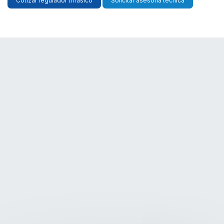
Cotizar regulador trifásico
Solicitar asesoría técnica
Un amplio rango de capacidades para
adaptarse desde cargas específicas hasta
plantas completas.
Capacidades de 5
KVA a 3,000 KVA.
Solicitar asesoría técnica