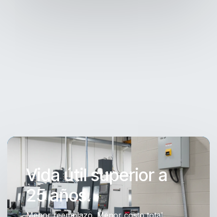
Máxima precisión de
voltaje.
Voltaje estable para procesos críticos y
operación continua.
Solicitar ficha técnica
Vida útil superior a
25 años.
Menor reemplazo. Menor costo total.